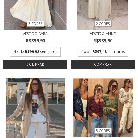
3 CORES
2 CORES
VESTIDO AYRA
VESTIDO ANNE
R$399,90
R$389,90
4
x de
R$99,98
sem juros
4
x de
R$97,48
sem juros
COMPRAR
COMPRAR
5 CORES