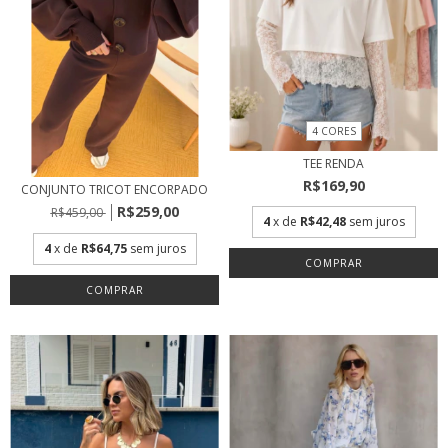
4 CORES
TEE RENDA
R$169,90
CONJUNTO TRICOT ENCORPADO
R$259,00
R$459,00
4
x de
R$42,48
sem juros
4
x de
R$64,75
sem juros
COMPRAR
COMPRAR