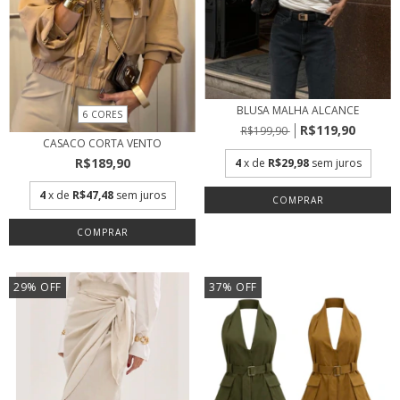
BLUSA MALHA ALCANCE
6 CORES
R$119,90
R$199,90
CASACO CORTA VENTO
R$189,90
4
x de
R$29,98
sem juros
4
x de
R$47,48
sem juros
COMPRAR
COMPRAR
29
%
OFF
37
%
OFF