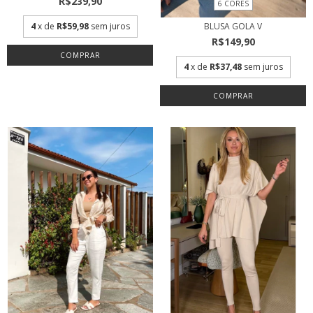
R$239,90
6 CORES
4
x de
R$59,98
sem juros
BLUSA GOLA V
R$149,90
COMPRAR
4
x de
R$37,48
sem juros
COMPRAR