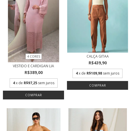
CALÇA GITAA
4 CORES
R$439,90
VESTIDO E CARDIGAN LIA
R$389,00
4
x de
R$109,98
sem juros
4
x de
R$97,25
sem juros
COMPRAR
COMPRAR