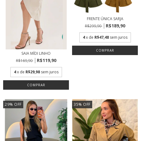
FRENTE ÚNICA SARJA
R$189,90
R$299,90
4
x de
R$47,48
sem juros
COMPRAR
SAIA MÍDI LINHO
R$119,90
R$169,90
4
x de
R$29,98
sem juros
COMPRAR
29
%
OFF
35
%
OFF