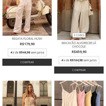
3 CORES
REGATA FLORAL HUSH
MACACÃO ALVORECER LÁ
R$179,90
CHOCOLE
R$659,90
4
x de
R$44,98
sem juros
4
x de
R$164,98
sem juros
COMPRAR
COMPRAR