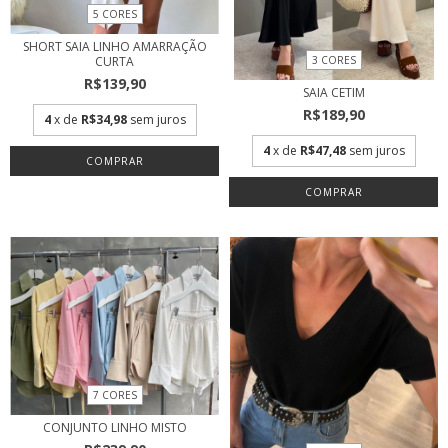
5 CORES
SHORT SAIA LINHO AMARRAÇÃO
3 CORES
CURTA
R$139,90
SAIA CETIM
R$189,90
4
x de
R$34,98
sem juros
4
x de
R$47,48
sem juros
COMPRAR
COMPRAR
7 CORES
CONJUNTO LINHO MISTO