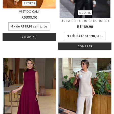
2 CORES
VESTIDO CAMI
5 CORES
R$399,90
BLUSA TRICOT OMBRO A OMBRO
4
x de
R$99,98
sem juros
R$189,90
4
x de
R$47,48
sem juros
COMPRAR
COMPRAR