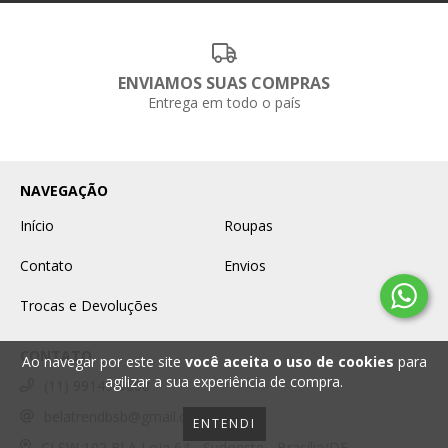
ENVIAMOS SUAS COMPRAS
Entrega em todo o país
NAVEGAÇÃO
Início
Roupas
Contato
Envios
Trocas e Devoluções
CONTATO
Ao navegar por este site
você aceita o uso de cookies
para
agilizar a sua experiência de compra.
(11) 99149-9608
belatrendbsb@gmail.com
ENTENDI
CLSW 102 Bl A Loja 64 - Sudoeste - Brasília/DF