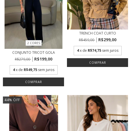
TRENCH COAT CURTO
R$299,00
R$459,00
2 CORES
4
x de
R$74,75
sem juros
CONJUNTO TRICOT GOLA
R$199,00
R$279,00
COMPRAR
4
x de
R$49,75
sem juros
COMPRAR
44
%
OFF