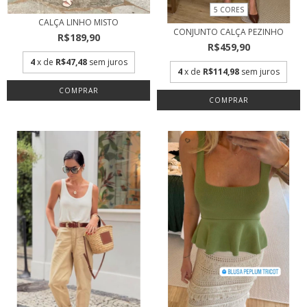
5 CORES
CALÇA LINHO MISTO
CONJUNTO CALÇA PEZINHO
R$189,90
R$459,90
4
x de
R$47,48
sem juros
4
x de
R$114,98
sem juros
COMPRAR
COMPRAR